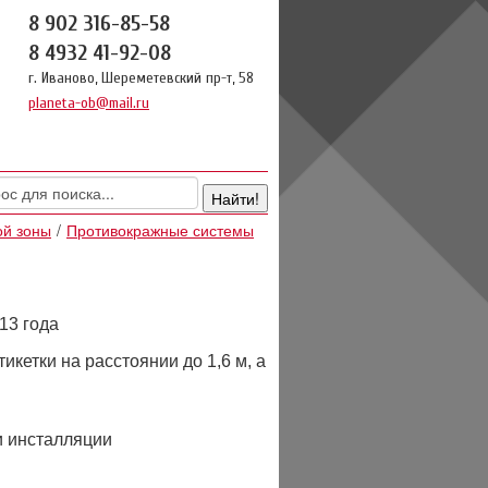
8 902 316-85-58
8 4932 41-92-08
г. Иваново, Шереметевский пр-т, 58
planeta-ob@mail.ru
ой зоны
Противокражные системы
13 года
кетки на расстоянии до 1,6 м, а
и инсталляции