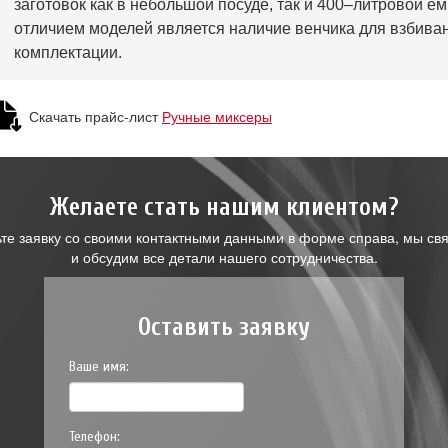
заготовок как в небольшой посуде, так и 400–литровой 
отличием моделей является наличие венчика для взбиван
комплектации.
Скачать прайс-лист
Ручные миксеры
Желаете стать нашим клиентом?
ьте заявку со своими контактными данными в форме справа, мы св
и обсудим все детали нашего сотрудничества.
Оставить заявку
Ваше имя:
Телефон: