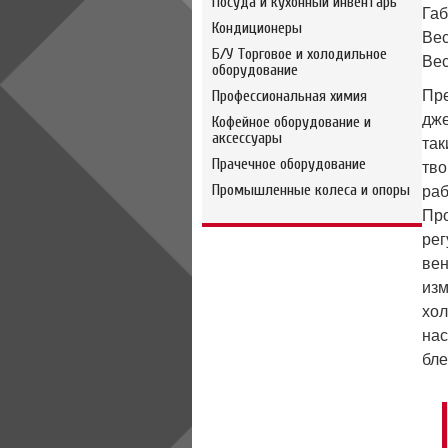
Посуда и кухонный инвентарь
Габ
Кондиционеры
Вес
Б/У Торговое и холодильное
Вес
оборудование
Профессиональная химия
Пре
дже
Кофейное оборудование и
аксессуары
так
Прачечное оборудование
тво
Промышленные колеса и опоры
раб
Про
рег
вен
изм
хол
нас
бле