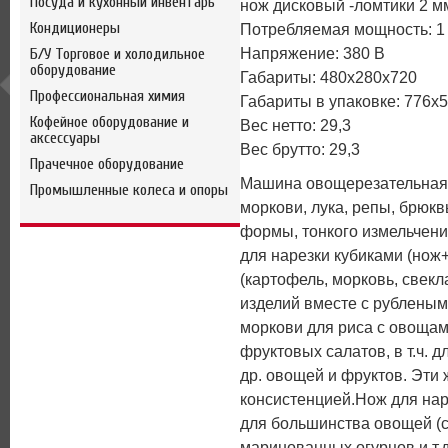
Посуда и кухонный инвентарь
нож дисковый -ломтики 2 мм,
Кондиционеры
Потребляемая мощность: 1
Б/У Торговое и холодильное
Напряжение: 380 В
оборудование
Габариты: 480х280х720
Профессиональная химия
Габариты в упаковке: 776х
Кофейное оборудование и
Вес нетто: 29,3
аксессуары
Вес брутто: 29,3
Прачечное оборудование
Машина овощерезательная д
Промышленные колеса и опоры
моркови, лука, репы, брюкв
формы, тонкого измельчени
для нарезки кубиками (нож
(картофель, морковь, свекл
изделий вместе с рубленым 
моркови для риса с овощам
фруктовых салатов, в т.ч. 
др. овощей и фруктов. Эти
консистенцией.Нож для нар
для большинства овощей (св
маринованных огурцов и т.д