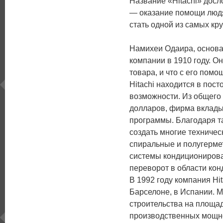
Название «Hitachi» дос
— оказание помощи людя
стать одной из самых кр
Намихеи Одаира, основате
компании в 1910 году. О
товара, и что с его пом
Hitachi находится в пос
возможности. Из общего
долларов, фирма вклады
программы. Благодаря т
создать многие техниче
спиральные и полугерм
системы кондиционирова
переворот в области ко
В 1992 году компания H
Барселоне, в Испании. 
строительства на площа
производственных мощно