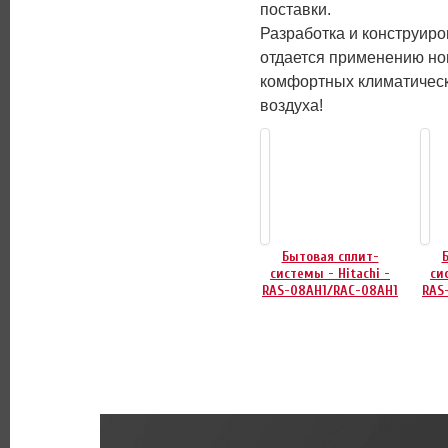
поставки.
Разработка и конструир
отдается применению но
комфортных климатическ
воздуха!
Бытовая сплит-
системы - Hitachi -
си
RAS-08AH1/RAC-08AH1
RAS